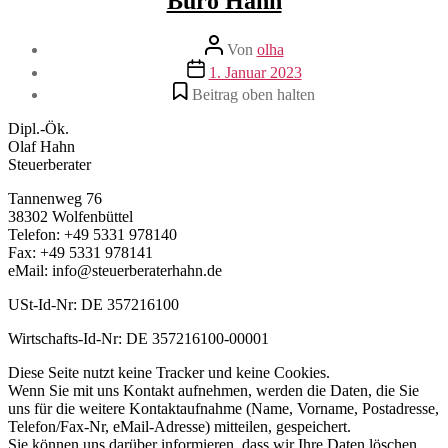
Büro Hahn
Beitragsautor
Von
olha
Veröffentlichungsdatum
1. Januar 2023
Beitrag oben halten
Dipl.-Ök.
Olaf Hahn
Steuerberater
Tannenweg 76
38302 Wolfenbüttel
Telefon: +49 5331 978140
Fax: +49 5331 978141
eMail: info@steuerberaterhahn.de
USt-Id-Nr: DE 357216100
Wirtschafts-Id-Nr: DE 357216100-00001
Diese Seite nutzt keine Tracker und keine Cookies.
Wenn Sie mit uns Kontakt aufnehmen, werden die Daten, die Sie
uns für die weitere Kontaktaufnahme (Name, Vorname, Postadresse,
Telefon/Fax-Nr, eMail-Adresse) mitteilen, gespeichert.
Sie können uns darüber informieren, dass wir Ihre Daten löschen