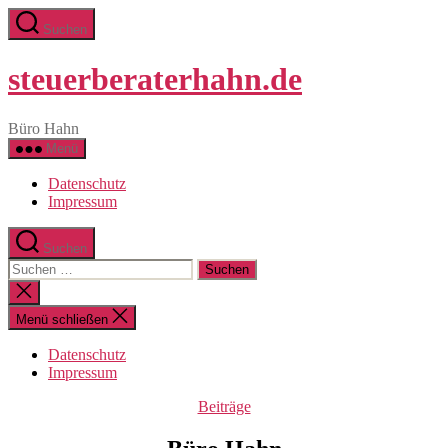
Zum
Suchen
Inhalt
springen
steuerberaterhahn.de
Büro Hahn
Menü
Datenschutz
Impressum
Suchen
Suche
nach:
Suche
schließen
Menü schließen
Datenschutz
Impressum
Kategorien
Beiträge